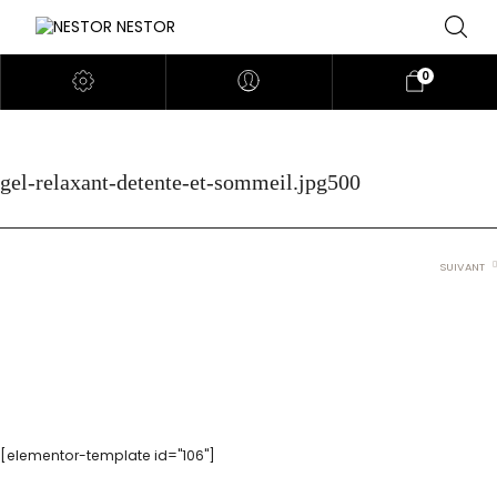
0
gel-relaxant-detente-et-sommeil.jpg500
SUIVANT
[elementor-template id="106"]