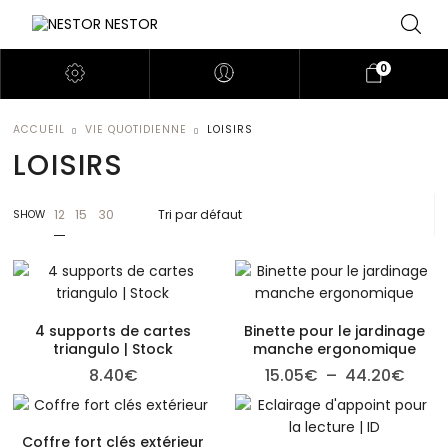
0
ACCUEIL
VIE QUOTIDIENNE
LOISIRS
LOISIRS
12
15
30
SHOW
4 supports de cartes
Binette pour le jardinage
triangulo | Stock
manche ergonomique
Plage
8.40
€
15.05
€
–
44.20
€
Coffre fort clés extérieur