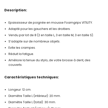
Description:
Epaississeur de poignée en mousse Foamgrips VITILITY.
Adapté pour les gauchers et les droitiers.
Vendu par lot de 8 (2 en taille L, 3 en taille M, 3 en taille S).
S’adapte sur de nombreux objets.
Evite les crampes.
Réduit la fatigue.
Améliore la tenue du stylo, de votre brosse à dent, des
couverts.
Caractéristiques techniques:
Longeur: 12 cm.
Diamètre Taille L (intérieur): 20 mm.
Diamètre Taille L (total): 30 mm.