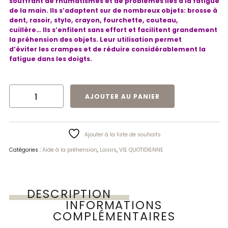
souffrant de rhumatismes et de problèmes liés à la fatigue
de la main. Ils s’adaptent sur de nombreux objets: brosse à
dent, rasoir, stylo, crayon, fourchette, couteau,
cuillère… Ils s’enfilent sans effort et facilitent grandement
la préhension des objets. Leur utilisation permet
d’éviter les crampes et de réduire considérablement la
fatigue dans les doigts.
QUANTITÉ DE LOT DE 8 ÉPAISSISSEURS DE POIGNÉE EN MOUSSE | VITILITY
AJOUTER AU PANIER
Ajouter à la liste de souhaits
Catégories :
Aide à la préhension
,
Loisirs
,
VIE QUOTIDIENNE
DESCRIPTION
INFORMATIONS
COMPLÉMENTAIRES