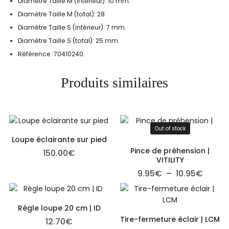
Diamètre Taille M (intérieur): 10 mm.
Diamètre Taille M (total): 28.
Diamètre Taille S (intérieur): 7 mm.
Diamètre Taille S (total): 25 mm.
​Référence: 70410240.
Produits similaires
Out of stock
Loupe éclairante sur pied
Pince de préhension |
150.00
€
VITILITY
Plage 
9.95
€
–
10.95
€
Règle loupe 20 cm | ID
Tire-fermeture éclair | LCM
12.70
€