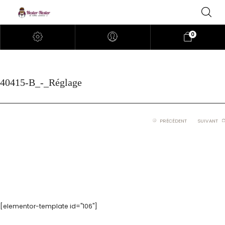
0
40415-B_-_Réglage
PRÉCÉDENT
SUIVANT
[elementor-template id="106"]