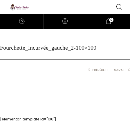
0
Fourchette_incurvée_gauche_2-100×100
PRÉCÉDENT
SUIVANT
[elementor-template id="106"]