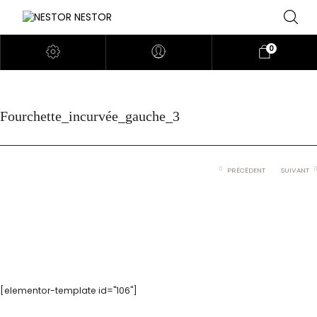
0
Fourchette_incurvée_gauche_3
PRÉCÉDENT
SUIVANT
[elementor-template id="106"]