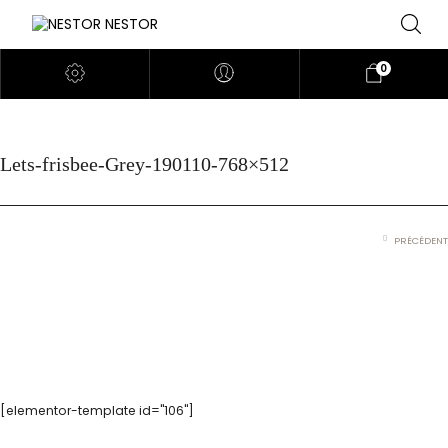
0
Lets-frisbee-Grey-190110-768×512
PRÉCÉDENT
[elementor-template id="106"]