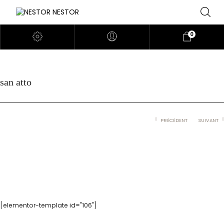
0
san atto
PRÉCÉDENT
SUIVANT
[elementor-template id="106"]