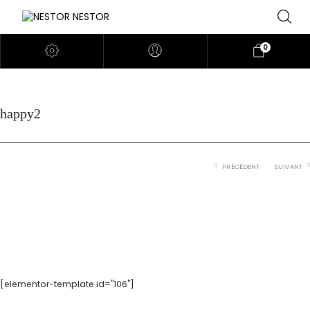
0
happy2
PRÉCÉDENT
SUIVANT
[elementor-template id="106"]