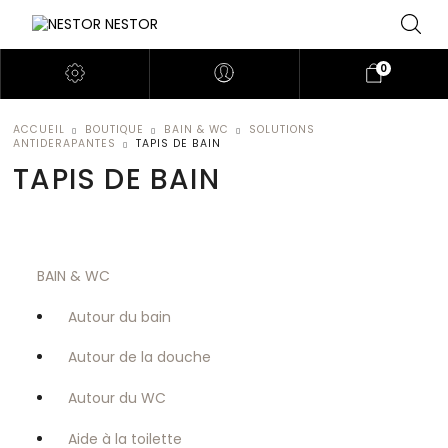
0
ACCUEIL
BOUTIQUE
BAIN & WC
SOLUTIONS
ANTIDERAPANTES
TAPIS DE BAIN
TAPIS DE BAIN
BAIN & WC
Autour du bain
Autour de la douche
Autour du WC
Aide à la toilette