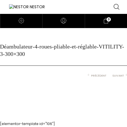
0
Déambulateur-4-roues-pliable-et-réglable-VITILITY-
3-300×300
PRÉCÉDENT
SUIVANT
[elementor-template id="106"]