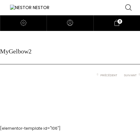
0
MyGelbow2
PRÉCÉDENT
SUIVANT
[elementor-template id="106"]