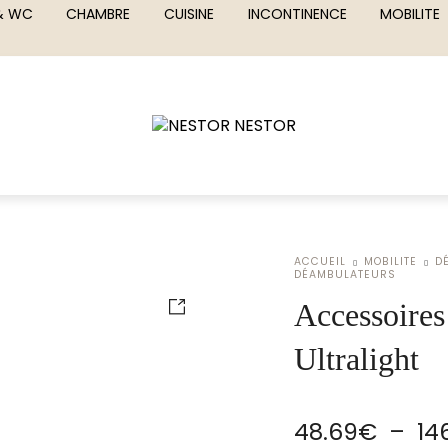
 & WC
CHAMBRE
CUISINE
INCONTINENCE
MOBILITE
ACCUEIL
MOBILITE
D
DÉAMBULATEURS
Accessoire
Ultralight
48.69
€
–
14