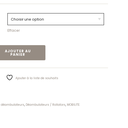
Effacer
POUR DÉAMBULATEUR CARBON ULTRALIGHT
AJOUTER AU
PANIER
Ajouter à la liste de souhaits
r déambulateurs
,
Déambulateurs / Rollators
,
MOBILITE