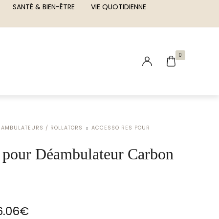
SANTÉ & BIEN-ÊTRE
VIE QUOTIDIENNE
0
ÉAMBULATEURS / ROLLATORS
ACCESSOIRES POUR
s pour Déambulateur Carbon
Plage de prix : 48.69€ à 146.06€
6.06
€