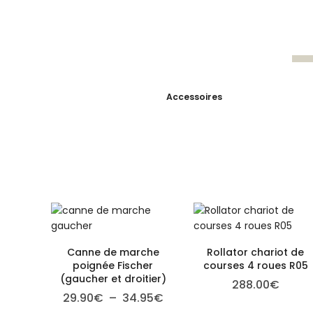
Accessoires
Canne de marche
Rollator chariot de
poignée Fischer
courses 4 roues R05
(gaucher et droitier)
288.00
€
Plage de prix : 29.90€ à 3
29.90
€
–
34.95
€