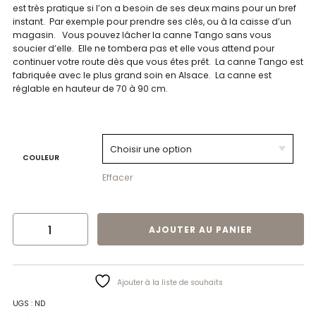
est très pratique si l’on a besoin de ses deux mains pour un bref
instant. Par exemple pour prendre ses clés, ou à la caisse d’un
magasin. Vous pouvez lâcher la canne Tango sans vous
soucier d’elle. Elle ne tombera pas et elle vous attend pour
continuer votre route dès que vous êtes prêt. La canne Tango est
fabriquée avec le plus grand soin en Alsace. La canne est
réglable en hauteur de 70 à 90 cm.
COULEUR
Effacer
QUANTITÉ DE CANNE TANGO SWING I MOBIO
AJOUTER AU PANIER
Ajouter à la liste de souhaits
UGS :
ND