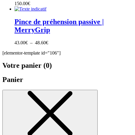
150.00
€
Pince de préhension passive |
MerryGrip
Plage
43.00
€
–
48.60
€
de
[elementor-template id="106"]
prix :
43.00€
à
Votre panier (
0
)
48.60€
Panier