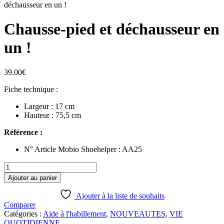
déchausseur en un !
Chausse-pied et déchausseur en
un !
39.00
€
Fiche technique :
Largeur : 17 cm
Hauteur : 75,5 cm
Référence :
N° Article Mobio Shoehelper : AA25
quantité
de
Ajouter au panier
Chausse-
pied
Ajouter à la liste de souhaits
et
Comparer
déchausseur
Catégories :
Aide à l'habillement
,
NOUVEAUTES
,
VIE
en
QUOTIDIENNE