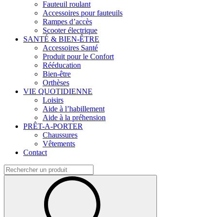
Fauteuil roulant
Accessoires pour fauteuils
Rampes d’accès
Scooter électrique
SANTÉ & BIEN-ÊTRE
Accessoires Santé
Produit pour le Confort
Rééducation
Bien-être
Orthèses
VIE QUOTIDIENNE
Loisirs
Aide à l’habillement
Aide à la préhension
PRÊT-A-PORTER
Chaussures
Vêtements
Contact