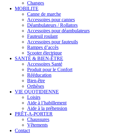
Changes
MOBILITE
Canne de marche
Accessoires pour cannes
Déambulateurs / Rollators
Accessoires pour déambulateurs
Fauteuil roulant
Accessoires pour fauteuils
Rampes d’accès
Scooter électrique
SANTÉ & BIEN-ÊTRE
Accessoires Santé
Produit pour le Confort
Rééducation
Bien-être
Orthèses
VIE QUOTIDIENNE
Loisirs
Aide à l’habillement
Aide à la préhension
PRÊT-A-PORTER
Chaussures
Vêtements
Contact