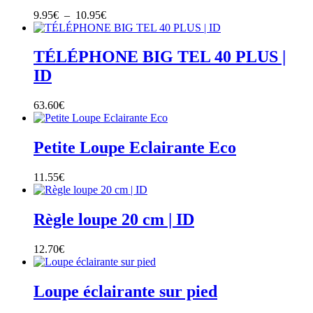
Plage
9.95
€
–
10.95
€
de
prix :
9.95€
TÉLÉPHONE BIG TEL 40 PLUS |
à
ID
10.95€
63.60
€
Petite Loupe Eclairante Eco
11.55
€
Règle loupe 20 cm | ID
12.70
€
Loupe éclairante sur pied