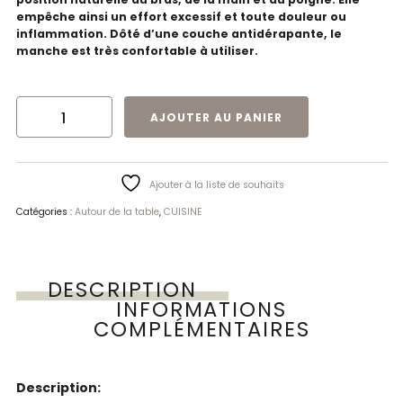
empêche ainsi un effort excessif et toute douleur ou
inflammation. Dôté d’une couche antidérapante, le
manche est très confortable à utiliser.
QUANTITÉ DE COUTEAU FOURCHETTE EN L
AJOUTER AU PANIER
Ajouter à la liste de souhaits
Catégories :
Autour de la table
,
CUISINE
DESCRIPTION
INFORMATIONS
COMPLÉMENTAIRES
Description: