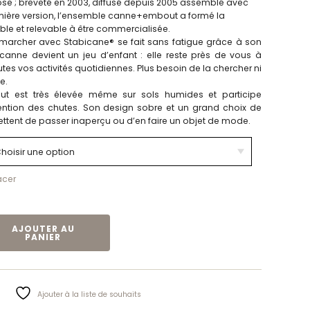
ose ; breveté en 2003, diffusé depuis 2005 assemblé avec
ière version, l’ensemble canne+embout a formé la
le et relevable à être commercialisée.
 : marcher avec Stabicane® se fait sans fatigue grâce à son
 canne devient un jeu d’enfant : elle reste près de vous à
es vos activités quotidiennes. Plus besoin de la chercher ni
e.
ut est très élevée même sur sols humides et participe
ention des chutes. Son design sobre et un grand choix de
tent de passer inaperçu ou d’en faire un objet de mode.
acer
NE STABLE | STABICANE
AJOUTER AU
PANIER
Ajouter à la liste de souhaits