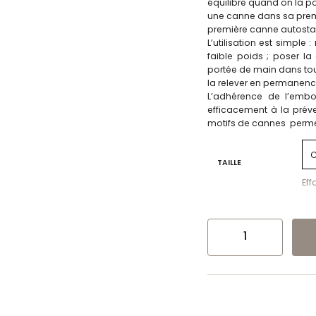
équilibre quand on la p
une canne dans sa prem
première canne autostab
L’utilisation est simple
faible poids ; poser la
portée de main dans tout
la relever en permanenc
L’adhérence de l’embo
efficacement à la prév
motifs de cannes permet
TAILLE
Eff
QUANTITÉ DE EMBOUT DE CAN