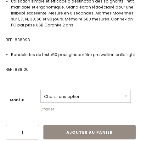
Utilisation simple et efficace à destination des soignants. Petit,
maniable et ergonomique. Grand écran rétroéclairé pour une
lisibilité excellente. Mesure en 6 secondes. Alarmes.Moyennes
sur 1, 7, 14, 30, 60 et 90 jours. Mémoire 500 mesures. Connexion
PC par prise USB.Garantie 2 ans.
REF : 838098
Bandelettes de test x50 pour glucomètre pro wellion calla light
REF : 838100
MODÈLE
Effacer
QUANTITÉ DE GLUCOMÈTRE PRO WELLION CALLA LIGHT ET LANCETTES|ID
AJOUTER AU PANIER