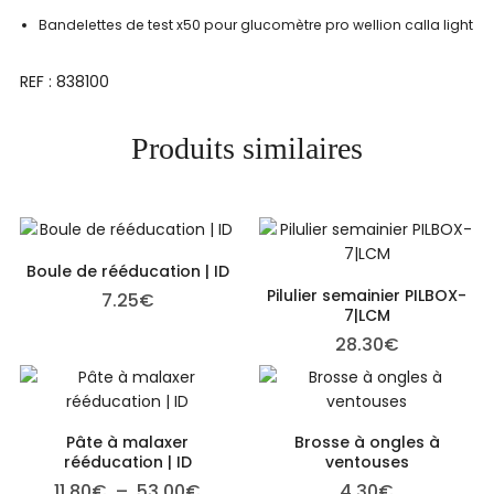
Bandelettes de test x50 pour glucomètre pro wellion calla light
REF : 838100
Produits similaires
Boule de rééducation | ID
Pilulier semainier PILBOX-
7.25
€
7|LCM
28.30
€
Pâte à malaxer
Brosse à ongles à
rééducation | ID
ventouses
Plage de prix : 11.80€ à 53.00€
11.80
€
–
53.00
€
4.30
€