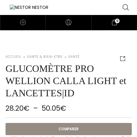
0
ACCUEIL
SANTE & BIEN-ETRE
SANTÉ
GLUCOMÈTRE PRO
WELLION CALLA LIGHT et
LANCETTES|ID
Plage de prix : 28.2
28.20
€
–
50.05
€
COMPARER