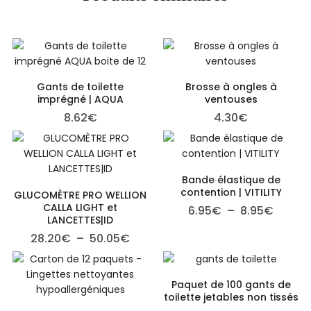
Gants de toilette
Brosse à ongles à
imprégné | AQUA
ventouses
8.62
€
4.30
€
Bande élastique de
contention | VITILITY
GLUCOMÈTRE PRO WELLION
CALLA LIGHT et
Plage 
6.95
€
–
8.95
€
LANCETTES|ID
Plage de prix : 28.20€ à 50.05€
28.20
€
–
50.05
€
Paquet de 100 gants de
toilette jetables non tissés