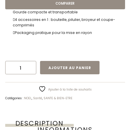
COMPARER
Gourde compacte et transportable
4 accessoires en 1 : bouteille, pilulier, broyeur et coupe-
comprimés
Packaging pratique pour la mise en rayon
QUANTITÉ DE GOURDE AVEC PILULIER|ID
AJOUTER AU PANIER
Ajouter à la liste de souhaits
Catégories :
NOEL
,
Santé
,
SANTE & BIEN-ETRE
DESCRIPTION
INFORMATIONS