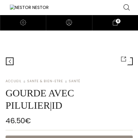
0
ACCUEIL
SANTE & BIEN-ETRE
SANTÉ
GOURDE AVEC
PILULIER|ID
46.50
€