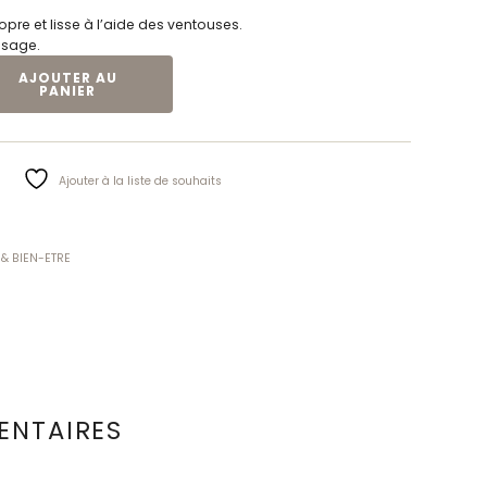
ropre et lisse à l’aide des ventouses.
usage.
ES À VENTOUSES
AJOUTER AU
PANIER
Ajouter à la liste de souhaits
 & BIEN-ETRE
ENTAIRES