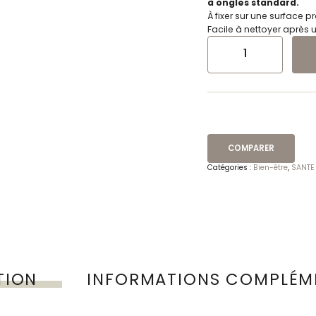
à ongles standard.
À fixer sur une surface p
Facile à nettoyer après 
QUANTITÉ DE BROSSE À ONGL
COMPARER
Catégories :
Bien-être
,
SANTE
TION
INFORMATIONS COMPLÉM