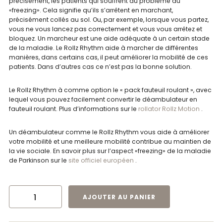
précisément, les patients qui souffrent du problème du
«freezing». Cela signifie qu’ils s’arrêtent en marchant,
précisément collés au sol. Ou, par exemple, lorsque vous partez,
vous ne vous lancez pas correctement et vous vous arrêtez et
bloquez. Un marcheur est une aide adéquate à un certain stade
de la maladie. Le Rollz Rhythm aide à marcher de différentes
manières, dans certains cas, il peut améliorer la mobilité de ces
patients. Dans d’autres cas ce n’est pas la bonne solution.
Le Rollz Rhythm à comme option le « pack fauteuil roulant », avec
lequel vous pouvez facilement convertir le déambulateur en
fauteuil roulant. Plus d’informations sur le
rollator Rollz Motion
.
Un déambulateur comme le Rollz Rhythm vous aide à améliorer
votre mobilité et une meilleure mobilité contribue au maintien de
la vie sociale. En savoir plus sur l’aspect «freezing» de la maladie
de Parkinson sur le
site officiel européen
.
QUANTITÉ DE DÉAMBULATEUR ROLLZ MOTION RHYTHM
AJOUTER AU PANIER