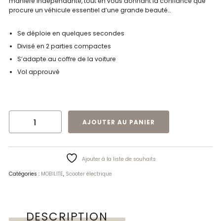
manière indépendante, tout en vous donnant la confiance que
procure un véhicule essentiel d’une grande beauté…
Se déploie en quelques secondes
Divisé en 2 parties compactes
S’adapte au coffre de la voiture
Vol approuvé
QUANTITÉ DE SCOOTER ATTO
AJOUTER AU PANIER
Ajouter à la liste de souhaits
Catégories :
MOBILITE
,
Scooter électrique
DESCRIPTION