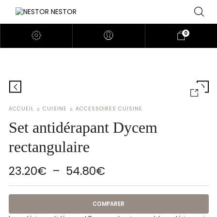
0
ACCUEIL
CUISINE
ACCESSOIRES CUISINE
Set antidérapant Dycem
rectangulaire
Plage de prix : 23.2
23.20
€
–
54.80
€
COMPARER