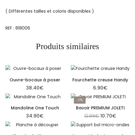
( Différentes tailles et coloris disponibles )
REF : 818006
Produits similaires
Ouvre-bocaux à poser
Fourchette creuse Handy
38.40
€
6.90
€
-17%
Mandoline One Touch
Bavoir PREMIUM JOLETI
Le prix initial é
Le prix 
34.90
€
12.95
€
10.70
€