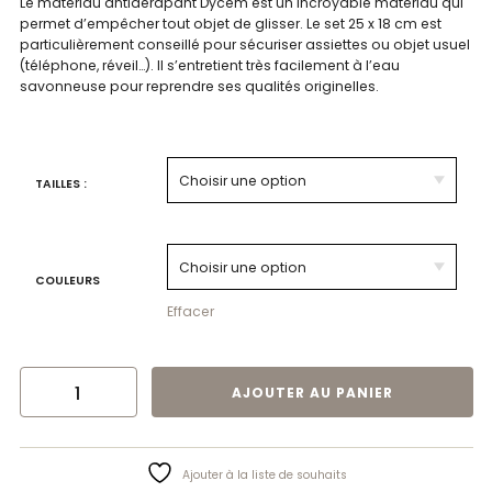
Le matériau antidérapant Dycem est un incroyable matériau qui
permet d’empêcher tout objet de glisser. Le set 25 x 18 cm est
particulièrement conseillé pour sécuriser assiettes ou objet usuel
(téléphone, réveil…). Il s’entretient très facilement à l’eau
savonneuse pour reprendre ses qualités originelles.
TAILLES :
COULEURS
Effacer
QUANTITÉ DE SET ANTIDÉRAPANT DYCEM RECTANGULAIRE
AJOUTER AU PANIER
Ajouter à la liste de souhaits