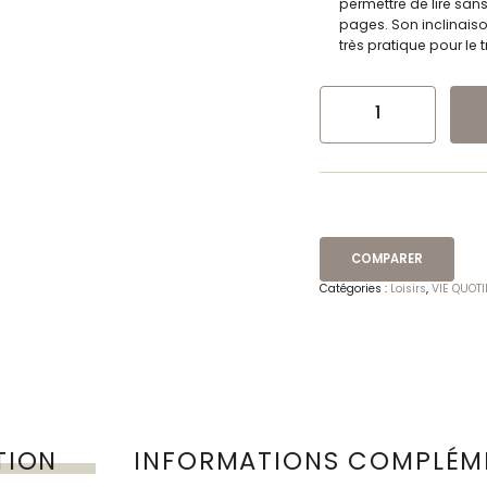
permettre de lire sans
pages. Son inclinaiso
très pratique pour le 
QUANTITÉ DE SUPPORT DE LECT
COMPARER
Catégories :
Loisirs
,
VIE QUOT
TION
INFORMATIONS COMPLÉM