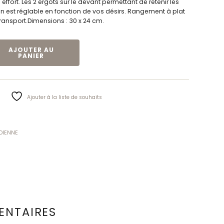
 effort. Les 2 ergots sur le devant permettant de retenir les
n est réglable en fonction de vos désirs. Rangement à plat
transport.Dimensions : 30 x 24 cm.
URE | IDENTITÉS
AJOUTER AU
PANIER
Ajouter à la liste de souhaits
IDIENNE
ENTAIRES