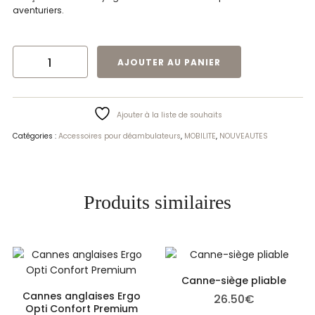
aventuriers.
QUANTITÉ DE TRAVEL BAG CARBON OVERLAND
AJOUTER AU PANIER
Ajouter à la liste de souhaits
Catégories :
Accessoires pour déambulateurs
,
MOBILITE
,
NOUVEAUTES
Produits similaires
Canne-siège pliable
Cannes anglaises Ergo
26.50
€
Opti Confort Premium