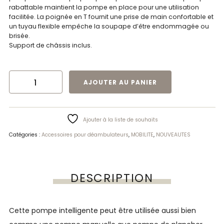
rabattable maintient la pompe en place pour une utilisation
facilitée. La poignée en T fournit une prise de main confortable et
un tuyau flexible empêche la soupape d’être endommagée ou
brisée.
Support de châssis inclus.
QUANTITÉ DE WALKER - POMPE MULTI-FONCTION
AJOUTER AU PANIER
Ajouter à la liste de souhaits
Catégories :
Accessoires pour déambulateurs
,
MOBILITE
,
NOUVEAUTES
DESCRIPTION
Cette pompe intelligente peut être utilisée aussi bien