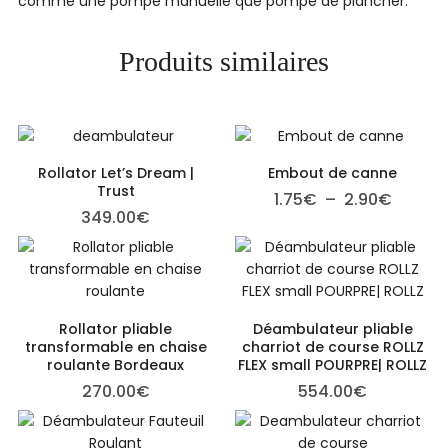
comme une pompe manuelle que pompe de plancher.
Produits similaires
Rollator Let’s Dream |
Embout de canne
Trust
Plage d
1.75
€
–
2.90
€
349.00
€
Rollator pliable
Déambulateur pliable
transformable en chaise
charriot de course ROLLZ
roulante Bordeaux
FLEX small POURPRE| ROLLZ
270.00
€
554.00
€