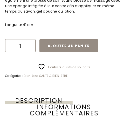
également une brosse de soin et une brosse de massage avec
une éponge intégrée à leur centre afin d’appliquer en même
temps du savon, gel douche ou lotion.
Longueur 41 cm.
QUANTITÉ DE BROSSE DE MASSAGE ET BIEN-ÊTRE | ID
AJOUTER AU PANIER
Ajouter à la liste de souhaits
Catégories :
Bien-être
,
SANTE & BIEN-ETRE
DESCRIPTION
INFORMATIONS
COMPLÉMENTAIRES