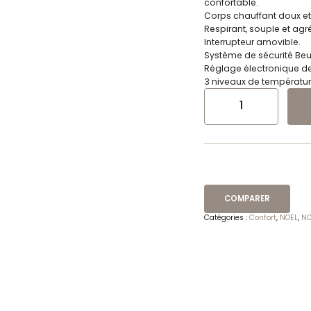
confortable.
Corps chauffant doux et 
Respirant, souple et agr
Interrupteur amovible.
Système de sécurité Beu
Réglage électronique de
3 niveaux de températur
QUANTITÉ DE CEINTURE CHAU
COMPARER
Catégories :
Confort
,
NOEL
,
NO