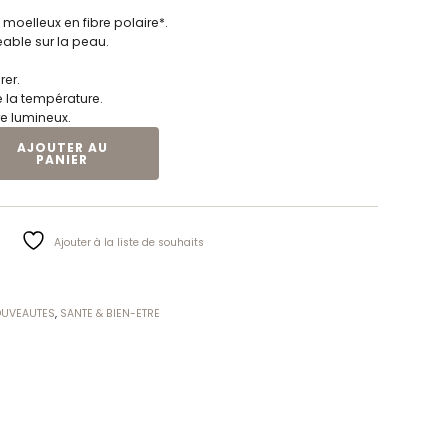
moelleux en fibre polaire*.
éable sur la peau.
rer.
 la température.
e lumineux.
FFANTE | LCM
AJOUTER AU
PANIER
Ajouter à la liste de souhaits
UVEAUTES
,
SANTE & BIEN-ETRE