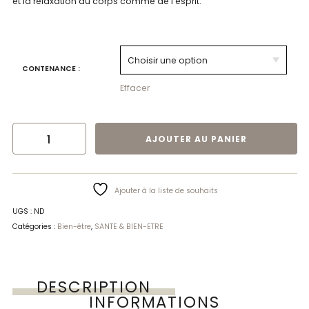
et la relaxation du corps comme de l’esprit.
CONTENANCE :
Effacer
QUANTITÉ DE HUILE DE MASSAGE RELAXANTE | EONA
AJOUTER AU PANIER
Ajouter à la liste de souhaits
UGS :
ND
Catégories :
Bien-être
,
SANTE & BIEN-ETRE
DESCRIPTION
INFORMATIONS