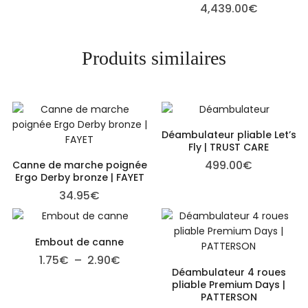
4,439.00
€
Produits similaires
Déambulateur pliable Let’s
Fly | TRUST CARE
499.00
€
Canne de marche poignée
Ergo Derby bronze | FAYET
34.95
€
Embout de canne
Plage de prix : 1.75€ à 2.90€
1.75
€
–
2.90
€
Déambulateur 4 roues
pliable Premium Days |
PATTERSON