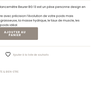
ancemètre Beurer BG 13 est un pèse personne design en
vre avec précision l’évolution de votre poids mais
raisseuse, la masse hydrique, le taux de muscle, les
 poids idéal.
 IMPÉDANCEMÈTRE EN VERRE BEURER BG 13
AJOUTER AU
PANIER
Ajouter à la liste de souhaits
TE & BIEN-ETRE