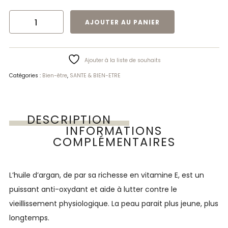
QUANTITÉ DE HUILE BIO D'ARGAN | LCM
AJOUTER AU PANIER
Ajouter à la liste de souhaits
Catégories :
Bien-être
,
SANTE & BIEN-ETRE
DESCRIPTION
INFORMATIONS
COMPLÉMENTAIRES
L’huile d’argan, de par sa richesse en vitamine E, est un
puissant anti-oxydant et aide à lutter contre le
vieillissement physiologique. La peau parait plus jeune, plus
longtemps.