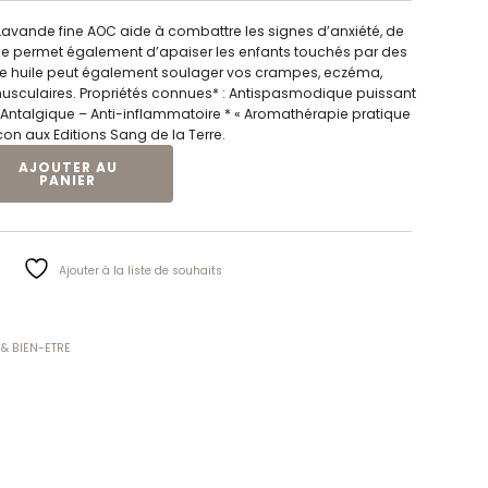
 Lavande fine AOC aide à combattre les signes d’anxiété, de
Elle permet également d’apaiser les enfants touchés par des
te huile peut également soulager vos crampes, eczéma,
musculaires. Propriétés connues* : Antispasmodique puissant
 Antalgique – Anti-inflammatoire * « Aromathérapie pratique
con aux Editions Sang de la Terre.
ELLES BIO LAVANDE OFFICINALE EONA | LCM
AJOUTER AU
PANIER
Ajouter à la liste de souhaits
 & BIEN-ETRE