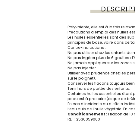
DESCRIP
Polyvalente, elle est à la fois relaxa
Précautions d’emploi des huiles esse
Les huiles essentielles sont des sub
principes de base, voire dans certa
Contre-indications :
Ne pas utiliser chez les enfants de 
Ne pas ingérer plus de 6 gouttes d’
Ne jamais appliquer sur les zones se
Ne pas injecter.
Utiliser avec prudence chez les pers
sur le poignet).
Conserver les flacons toujours bien 
Tenir hors de portée des enfants.
Certaines huiles essentielles étant 
peau est à proscrire (risque de brûl
En cas d’incidents ou d’effets indé
l’eau puis de l’huile végétale. En c
Conditionnement
: 1 flacon de 10
REF : 2536059000