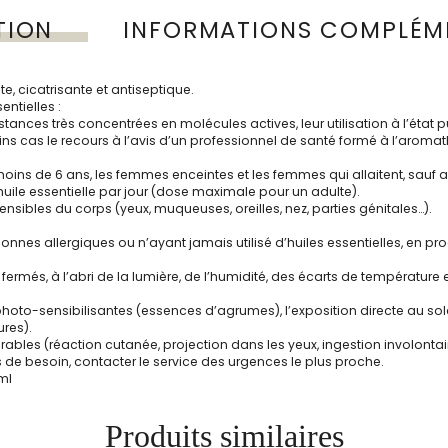
TION
INFORMATIONS COMPLÉM
nte, cicatrisante et antiseptique.
ntielles :
stances très concentrées en molécules actives, leur utilisation à l’état
ins cas le recours à l’avis d’un professionnel de santé formé à l’aromat
moins de 6 ans, les femmes enceintes et les femmes qui allaitent, sauf a
huile essentielle par jour (dose maximale pour un adulte).
nsibles du corps (yeux, muqueuses, oreilles, nez, parties génitales…).
onnes allergiques ou n’ayant jamais utilisé d’huiles essentielles, en pr
fermés, à l’abri de la lumière, de l’humidité, des écarts de température e
photo-sensibilisantes (essences d’agrumes), l’exposition directe au sole
ures).
sirables (réaction cutanée, projection dans les yeux, ingestion involon
as de besoin, contacter le service des urgences le plus proche.
 ml
Produits similaires