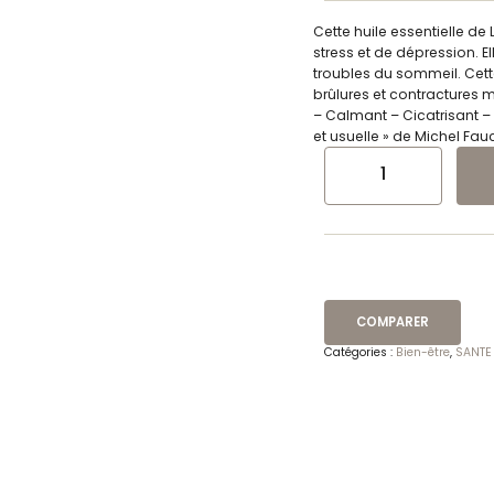
Cette huile essentielle de
stress et de dépression. 
troubles du sommeil. Cet
brûlures et contractures 
– Calmant – Cicatrisant –
et usuelle » de Michel Fau
QUANTITÉ DE HUILES ESSENTI
COMPARER
Catégories :
Bien-être
,
SANTE