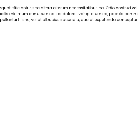
onsequat efficiantur, sea altera alterum necessitatibus ea. Odio nostrud vel
m facilis minimum cum, eum noster dolores voluptatum ea, populo comm
ppellantur his ne, vel at albucius iracundia, quo at expetenda concept