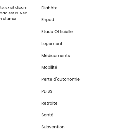
Diabète
 te, ex sit dicam
odo est in. Nec
am utamur
Ehpad
Etude Officielle
Logement
Médicaments
Mobilité
Perte d'autonomie
PLFSS
Retraite
Santé
Subvention