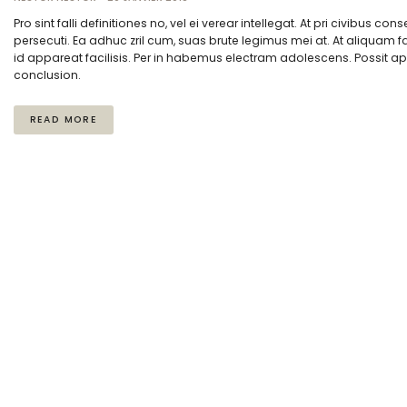
Pro sint falli definitiones no, vel ei verear intellegat. At pri civibus c
persecuti. Ea adhuc zril cum, suas brute legimus mei at. At aliqua
id appareat facilisis. Per in habemus electram adolescens. Possit a
conclusion.
READ MORE