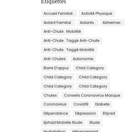
Étiquettes
Accueil Familial .
Activité Physique
Aidant Familial .
Aidants .
Alzheimer .
Anti-Chute . Mobilité
Anti-Chute . Taggé Anti-Chute
Anti-Chute . Taggé Mobilité
Anti-Chutes
Autonomie
Barre D'appui
Child Category
Child Category
Child Category
Child Category
Child Category
Chutes
Conseils Coronavirus Masque
Coronavirus
Covid19
Diabete
Dépendance
Dépression
Ehpad
Ephad Mobilite Etude
Etude
Hydratation
Hébergement