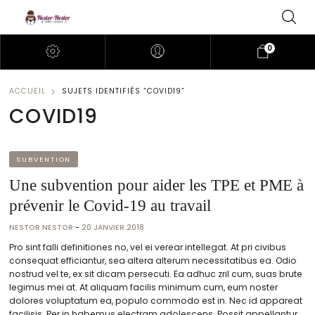
0
ACCUEIL
SUJETS IDENTIFIÉS “COVID19”
COVID19
SUBVENTION
Une subvention pour aider les TPE et PME à
prévenir le Covid-19 au travail
NESTOR NESTOR
-
20 JANVIER 2018
Pro sint falli definitiones no, vel ei verear intellegat. At pri civibus
consequat efficiantur, sea altera alterum necessitatibus ea. Odio
nostrud vel te, ex sit dicam persecuti. Ea adhuc zril cum, suas brute
legimus mei at. At aliquam facilis minimum cum, eum noster
dolores voluptatum ea, populo commodo est in. Nec id appareat
facilisis. Per in habemus electram adolescens. Possit appellantur